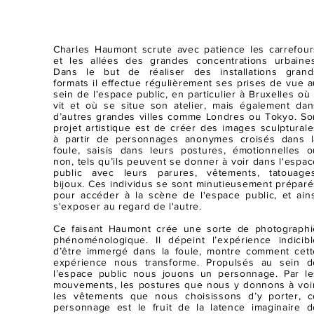
Charles Haumont scrute avec patience les carrefour
et les allées des grandes concentrations urbaines
Dans le but de réaliser des installations grand
formats il effectue régulièrement ses prises de vue a
sein de l'espace public, en particulier à Bruxelles où 
vit et où se situe son atelier, mais également dan
d’autres grandes villes comme Londres ou Tokyo. So
projet artistique est de créer des images sculpturale
à partir de personnages anonymes croisés dans l
foule, saisis dans leurs postures, émotionnelles o
non, tels qu’ils peuvent se donner à voir dans l'espa
public avec leurs parures, vêtements, tatouages
bijoux. Ces individus se sont minutieusement préparé
pour accéder à la scène de l'espace public, et ains
s'exposer au regard de l'autre.
Ce faisant Haumont crée une sorte de photographi
phénoménologique. Il dépeint l’expérience indicibl
d’être immergé dans la foule, montre comment cett
expérience nous transforme. Propulsés au sein d
l’espace public nous jouons un personnage. Par le
mouvements, les postures que nous y donnons à voir
les vêtements que nous choisissons d’y porter, c
personnage est le fruit de la latence imaginaire d